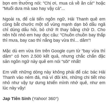
bọn em thường nói: "Chị ơi, mua cá về ăn cà!" hoặc
"Muối dưa mà sao hay vậy cà"...
Ngoài ra, để cải tiến ngôn ngữ, Hải Thanh quê em
cũng bắt chước một số vùng mạnh dạn bỏ dấu ngã
chỉ dùng dấu hỏi, bỏ chữ R thay bằng chữ D. Cho
nên hồi nhỏ em hay đọc câu: "Chuồn chuồn bay thấp
thì mưa, bay cao thì nắng bay vừa thì... dâm"!
Mặc dù em vừa tìm trên Google cụm từ "bay vừa thì
dâm" có hơn 2.500 kết quả, nhưng chắc chắn đặc
sản ngôn ngữ này quê em nói "sõi" nhất!
Em viết những dòng này không phải để các bác Hải
Thanh vào ném đá, mà vì đôi khi, những chi tiết nho
nhỏ như vậy tự dưng khiến mình nhớ quê, như em
lúc này vậy!
Jap Tiên Sinh
(Yahoo! 360°)