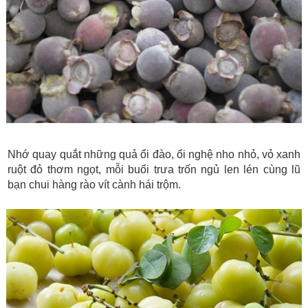
Nhớ quay quắt những quả ổi đào, ổi nghệ nho nhỏ, vỏ xanh
ruột đỏ thơm ngọt, mỗi buổi trưa trốn ngủ len lén cùng lũ
bạn chui hàng rào vít cành hái trộm.