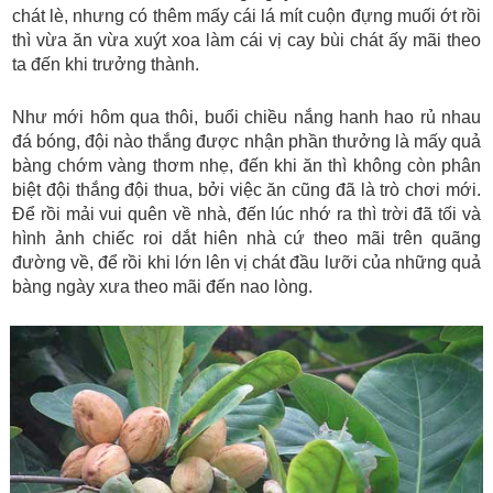
chát lè, nhưng có thêm mấy cái lá mít cuộn đựng muối ớt rồi
thì vừa ăn vừa xuýt xoa làm cái vị cay bùi chát ấy mãi theo
ta đến khi trưởng thành.
Như mới hôm qua thôi, buổi chiều nắng hanh hao rủ nhau
đá bóng, đội nào thắng được nhận phần thưởng là mấy quả
bàng chớm vàng thơm nhẹ, đến khi ăn thì không còn phân
biệt đội thắng đội thua, bởi việc ăn cũng đã là trò chơi mới.
Để rồi mải vui quên về nhà, đến lúc nhớ ra thì trời đã tối và
hình ảnh chiếc roi dắt hiên nhà cứ theo mãi trên quãng
đường về, để rồi khi lớn lên vị chát đầu lưỡi của những quả
bàng ngày xưa theo mãi đến nao lòng.