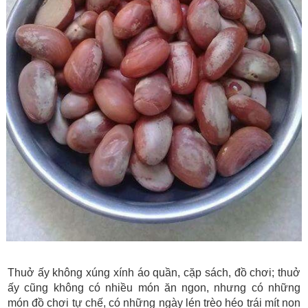
Thuở ấy không xúng xính áo quần, cặp sách, đồ chơi; thuở
ấy cũng không có nhiều món ăn ngon, nhưng có những
món đồ chơi tự chế, có những ngày lén trèo héo trái mít non