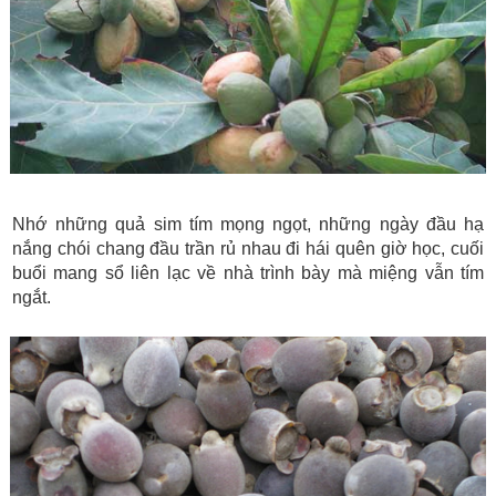
Nhớ những quả sim tím mọng ngọt, những ngày đầu hạ
nắng chói chang đầu trần rủ nhau đi hái quên giờ học, cuối
buổi mang sổ liên lạc về nhà trình bày mà miệng vẫn tím
ngắt.