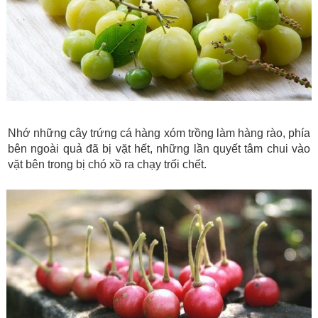
Nhớ những cây trứng cá hàng xóm trồng làm hàng rào, phía
bên ngoài quả đã bị vặt hết, những lần quyết tâm chui vào
vặt bên trong bị chó xồ ra chạy trối chết.