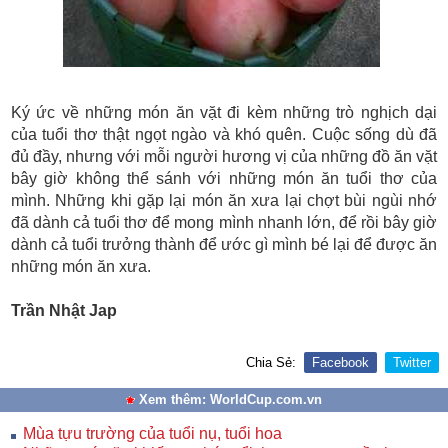
Ký ức về những món ăn vặt đi kèm những trò nghịch dại
của tuổi thơ thật ngọt ngào và khó quên. Cuộc sống dù đã
đủ đầy, nhưng với mỗi người hương vị của những đồ ăn vặt
bây giờ không thể sánh với những món ăn tuổi thơ của
mình. Những khi gặp lại món ăn xưa lại chợt bùi ngùi nhớ
đã dành cả tuổi thơ để mong mình nhanh lớn, để rồi bây giờ
dành cả tuổi trưởng thành để ước gì mình bé lại để được ăn
những món ăn xưa.
Trần Nhật Jap
Chia Sẻ:
Facebook
Twitter
Xem thêm: WorldCup.com.vn
Mùa tựu trường của tuổi nụ, tuổi hoa